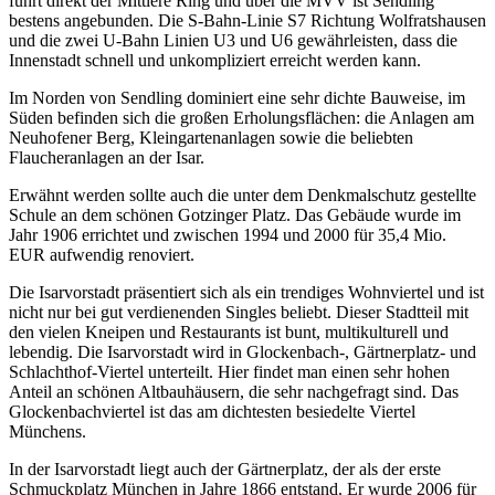
führt direkt der Mittlere Ring und über die MVV ist Sendling
bestens angebunden. Die S-Bahn-Linie S7 Richtung Wolfratshausen
und die zwei U-Bahn Linien U3 und U6 gewährleisten, dass die
Innenstadt schnell und unkompliziert erreicht werden kann.
Im Norden von Sendling dominiert eine sehr dichte Bauweise, im
Süden befinden sich die großen Erholungsflächen: die Anlagen am
Neuhofener Berg, Kleingartenanlagen sowie die beliebten
Flaucheranlagen an der Isar.
Erwähnt werden sollte auch die unter dem Denkmalschutz gestellte
Schule an dem schönen Gotzinger Platz. Das Gebäude wurde im
Jahr 1906 errichtet und zwischen 1994 und 2000 für 35,4 Mio.
EUR aufwendig renoviert.
Die Isarvorstadt präsentiert sich als ein trendiges Wohnviertel und ist
nicht nur bei gut verdienenden Singles beliebt. Dieser Stadtteil mit
den vielen Kneipen und Restaurants ist bunt, multikulturell und
lebendig. Die Isarvorstadt wird in Glockenbach-, Gärtnerplatz- und
Schlachthof-Viertel unterteilt. Hier findet man einen sehr hohen
Anteil an schönen Altbauhäusern, die sehr nachgefragt sind. Das
Glockenbachviertel ist das am dichtesten besiedelte Viertel
Münchens.
In der Isarvorstadt liegt auch der Gärtnerplatz, der als der erste
Schmuckplatz München in Jahre 1866 entstand. Er wurde 2006 für