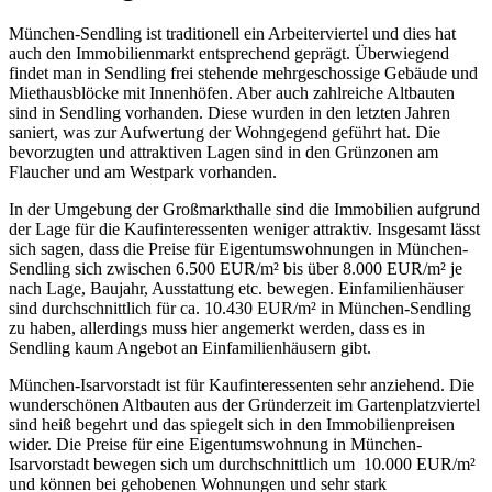
München-Sendling ist traditionell ein Arbeiterviertel und dies hat
auch den Immobilienmarkt entsprechend geprägt. Überwiegend
findet man in Sendling frei stehende mehrgeschossige Gebäude und
Miethausblöcke mit Innenhöfen. Aber auch zahlreiche Altbauten
sind in Sendling vorhanden. Diese wurden in den letzten Jahren
saniert, was zur Aufwertung der Wohngegend geführt hat. Die
bevorzugten und attraktiven Lagen sind in den Grünzonen am
Flaucher und am Westpark vorhanden.
In der Umgebung der Großmarkthalle sind die Immobilien aufgrund
der Lage für die Kaufinteressenten weniger attraktiv. Insgesamt lässt
sich sagen, dass die Preise für Eigentumswohnungen in München-
Sendling sich zwischen 6.500 EUR/m² bis über 8.000 EUR/m² je
nach Lage, Baujahr, Ausstattung etc. bewegen. Einfamilienhäuser
sind durchschnittlich für ca. 10.430 EUR/m² in München-Sendling
zu haben, allerdings muss hier angemerkt werden, dass es in
Sendling kaum Angebot an Einfamilienhäusern gibt.
München-Isarvorstadt ist für Kaufinteressenten sehr anziehend. Die
wunderschönen Altbauten aus der Gründerzeit im Gartenplatzviertel
sind heiß begehrt und das spiegelt sich in den Immobilienpreisen
wider. Die Preise für eine Eigentumswohnung in München-
Isarvorstadt bewegen sich um durchschnittlich um 10.000 EUR/m²
und können bei gehobenen Wohnungen und sehr stark