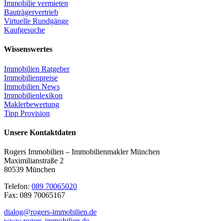
Immobilie vermieten
Bauträgervertrieb
Virtuelle Rundgänge
Kaufgesuche
Wissenswertes
Immobilien Ratgeber
Immobilienpreise
Immobilien News
Immobilienlexikon
Maklerbewertung
Tipp Provision
Unsere Kontaktdaten
Rogers Immobilien – Immobilienmakler München
Maximilianstraße 2
80539 München
Telefon:
089 70065020
Fax: 089 70065167
dialog@rogers-immobilien.de
www.rogers-immobilien.de