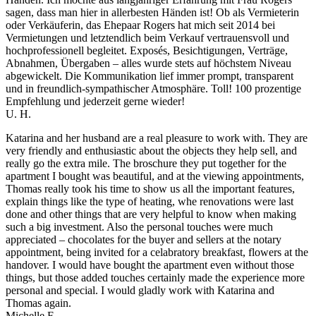
sagen, dass man hier in allerbesten Händen ist! Ob als Vermieterin
oder Verkäuferin, das Ehepaar Rogers hat mich seit 2014 bei
Vermietungen und letztendlich beim Verkauf vertrauensvoll und
hochprofessionell begleitet. Exposés, Besichtigungen, Verträge,
Abnahmen, Übergaben – alles wurde stets auf höchstem Niveau
abgewickelt. Die Kommunikation lief immer prompt, transparent
und in freundlich-sympathischer Atmosphäre. Toll! 100 prozentige
Empfehlung und jederzeit gerne wieder!
U. H.
Katarina and her husband are a real pleasure to work with. They are
very friendly and enthusiastic about the objects they help sell, and
really go the extra mile. The broschure they put together for the
apartment I bought was beautiful, and at the viewing appointments,
Thomas really took his time to show us all the important features,
explain things like the type of heating, whe renovations were last
done and other things that are very helpful to know when making
such a big investment. Also the personal touches were much
appreciated – chocolates for the buyer and sellers at the notary
appointment, being invited for a celabratory breakfast, flowers at the
handover. I would have bought the apartment even without those
things, but those added touches certainly made the experience more
personal and special. I would gladly work with Katarina and
Thomas again.
Michelle F