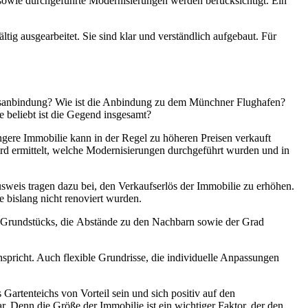
 sowie durchgeführte Modernisierungen werden berücksichtigt. Ein
ig ausgearbeitet. Sie sind klar und verständlich aufgebaut. Für
ehrsanbindung? Wie ist die Anbindung zu dem Münchner Flughafen?
 beliebt ist die Gegend insgesamt?
üngere Immobilie kann in der Regel zu höheren Preisen verkauft
ird ermittelt, welche Modernisierungen durchgeführt wurden und in
sweis tragen dazu bei, den Verkaufserlös der Immobilie zu erhöhen.
bislang nicht renoviert wurden.
s Grundstücks, die Abstände zu den Nachbarn sowie der Grad
nspricht. Auch flexible Grundrisse, die individuelle Anpassungen
artenteichs von Vorteil sein und sich positiv auf den
 Denn die Größe der Immobilie ist ein wichtiger Faktor, der den