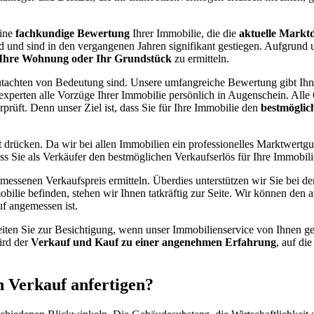
ine
fachkundige Bewertung
Ihrer Immobilie, die die
aktuelle Mark
und sind in den vergangenen Jahren signifikant gestiegen. Aufgrund 
 Ihre Wohnung oder Ihr Grundstück
zu ermitteln.
gutachten von Bedeutung sind. Unsere umfangreiche Bewertung gibt Ihn
erten alle Vorzüge Ihrer Immobilie persönlich in Augenschein. Alle G
rprüft. Denn unser Ziel ist, dass Sie für Ihre Immobilie den
bestmöglic
rücken. Da wir bei allen Immobilien ein professionelles Marktwertgut
ass Sie als Verkäufer den bestmöglichen Verkaufserlös für Ihre Immobi
essenen Verkaufspreis ermitteln. Überdies unterstützen wir Sie bei de
bilie befinden, stehen wir Ihnen tatkräftig zur Seite. Wir können den 
uf angemessen ist.
eiten Sie zur Besichtigung, wenn unser Immobilienservice von Ihnen 
ird der
Verkauf und Kauf zu einer angenehmen Erfahrung
, auf di
 Verkauf anfertigen?