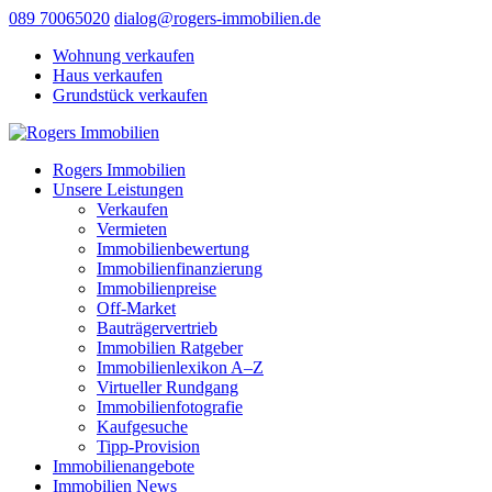
089 70065020
dialog@rogers-immobilien.de
Wohnung verkaufen
Haus verkaufen
Grundstück verkaufen
Rogers Immobilien
Unsere Leistungen
Verkaufen
Vermieten
Immobilienbewertung
Immobilienfinanzierung
Immobilienpreise
Off-Market
Bauträgervertrieb
Immobilien Ratgeber
Immobilienlexikon A–Z
Virtueller Rundgang
Immobilienfotografie
Kaufgesuche
Tipp-Provision
Immobilienangebote
Immobilien News