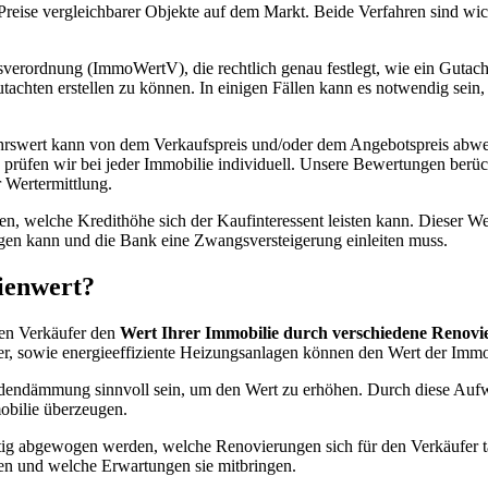
 Preise vergleichbarer Objekte auf dem Markt. Beide Verfahren sind 
erordnung (ImmoWertV), die rechtlich genau festlegt, wie ein Gutachte
utachten erstellen zu können. In einigen Fällen kann es notwendig sein
rswert kann von dem Verkaufspreis und/oder dem Angebotspreis abwei
üfen wir bei jeder Immobilie individuell. Unsere Bewertungen berüc
 Wertermittlung.
n, welche Kredithöhe sich der Kaufinteressent leisten kann. Dieser Wer
 tilgen kann und die Bank eine Zwangsversteigerung einleiten muss.
ienwert?
nen Verkäufer den
Wert Ihrer Immobilie durch verschiedene Renovi
er, sowie energieeffiziente Heizungsanlagen können den Wert der Immob
adendämmung sinnvoll sein, um den Wert zu erhöhen. Durch diese Auf
mobilie überzeugen.
ltig abgewogen werden, welche Renovierungen sich für den Verkäufer ta
en und welche Erwartungen sie mitbringen.