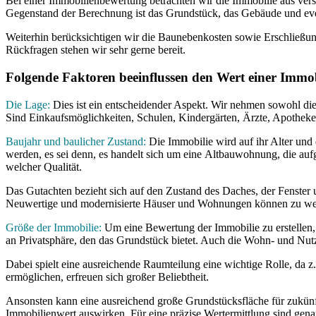
Bei einer Immobilienbewertung betrachten wir die Immobilie aus ver
Gegenstand der Berechnung ist das Grundstück, das Gebäude und ev
Weiterhin berücksichtigen wir die Baunebenkosten sowie Erschließungs
Rückfragen stehen wir sehr gerne bereit.
Folgende Faktoren beeinflussen den Wert einer Immob
Die Lage:
Dies ist ein entscheidender Aspekt. Wir nehmen sowohl di
Sind Einkaufsmöglichkeiten, Schulen, Kindergärten, Ärzte, Apotheke
Baujahr und baulicher Zustand:
Die Immobilie wird auf ihr Alter und 
werden, es sei denn, es handelt sich um eine Altbauwohnung, die au
welcher Qualität.
Das Gutachten bezieht sich auf den Zustand des Daches, der Fenster 
Neuwertige und modernisierte Häuser und Wohnungen können zu wesen
Größe der Immobilie:
Um eine Bewertung der Immobilie zu erstellen,
an Privatsphäre, den das Grundstück bietet. Auch die Wohn- und Nu
Dabei spielt eine ausreichende Raumteilung eine wichtige Rolle, da z
ermöglichen, erfreuen sich großer Beliebtheit.
Ansonsten kann eine ausreichend große Grundstücksfläche für zukünft
Immobilienwert auswirken. Für eine präzise Wertermittlung sind gena