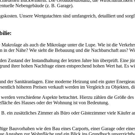
schiedenen Blickwinkeln. Die Gebäudesubstanz, die Wirtschaftlichkeit
entuelle Nebengebäude (z. B. Garage).
kosten. Unsere Wertgutachten sind umfangreich, detailliert und sorgfält
ilie:
e Makrolage als auch die Mikrolage unter die Lupe. Wie ist die Verk
n in der Nähe? Wie sieht die Bebauung und die Nachbarschaft aus? Wie
den Zustand der Instandhaltung der letzten Jahre hin überprüft. Eine j
fgrund ihrer hohen Nachfrage einen entsprechend hohen Wert hat. Es w
und der Sanitäranlagen. Eine moderne Heizung und ein guter Energieau
tlich höheren Preisen verkauft werden im Vergleich zu Objekten, die 
 werden verschiedene Aspekte betrachtet. Hierzu zählen die Größe de
tzfläche des Hauses oder der Wohnung ist von Bedeutung.
. B. ein zusätzliches Zimmer als Büro oder Gästezimmer viele Käufer a
ige Bauvorhaben wie den Bau eines Carports, einer Garage oder eines G
ue Angaben zur Wohnfläche und ein Blick ins Grundbuch unverzichtbar.