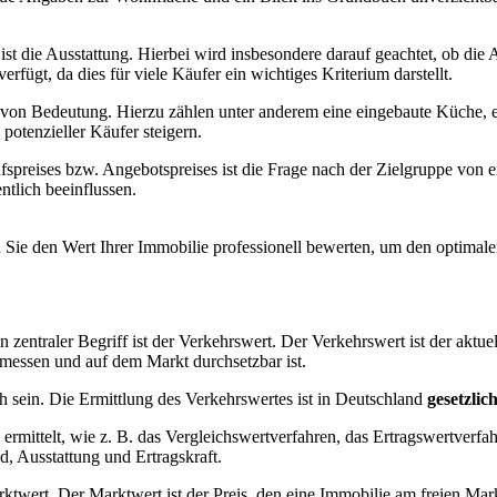
st die Ausstattung. Hierbei wird insbesondere darauf geachtet, ob die A
rfügt, da dies für viele Käufer ein wichtiges Kriterium darstellt.
t von Bedeutung. Hierzu zählen unter anderem eine eingebaute Küche, 
potenzieller Käufer steigern.
fspreises bzw. Angebotspreises ist die Frage nach der Zielgruppe von
tlich beeinflussen.
Sie den Wert Ihrer Immobilie professionell bewerten, um den optimalen
 zentraler Begriff ist der Verkehrswert. Der Verkehrswert ist der aktu
emessen und auf dem Markt durchsetzbar ist.
h sein. Die Ermittlung des Verkehrswertes ist in Deutschland
gesetzlic
ermittelt, wie z. B. das Vergleichswertverfahren, das Ertragswertverfa
d, Ausstattung und Ertragskraft.
ktwert. Der Marktwert ist der Preis, den eine Immobilie am freien Mark