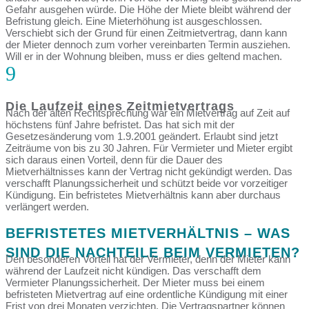
Gefahr ausgehen würde. Die Höhe der Miete bleibt während der
Befristung gleich. Eine Mieterhöhung ist ausgeschlossen.
Verschiebt sich der Grund für einen Zeitmietvertrag, dann kann
der Mieter dennoch zum vorher vereinbarten Termin ausziehen.
Will er in der Wohnung bleiben, muss er dies geltend machen.
9
Die Laufzeit eines Zeitmietvertrags
Nach der alten Rechtsprechung war ein Mietvertrag auf Zeit auf
höchstens fünf Jahre befristet. Das hat sich mit der
Gesetzesänderung vom 1.9.2001 geändert. Erlaubt sind jetzt
Zeiträume von bis zu 30 Jahren. Für Vermieter und Mieter ergibt
sich daraus einen Vorteil, denn für die Dauer des
Mietverhältnisses kann der Vertrag nicht gekündigt werden. Das
verschafft Planungssicherheit und schützt beide vor vorzeitiger
Kündigung. Ein befristetes Mietverhältnis kann aber durchaus
verlängert werden.
BEFRISTETES MIETVERHÄLTNIS – WAS
SIND DIE NACHTEILE BEIM VERMIETEN?
Den besonderen Vorteil hat der Vermieter, denn der Mieter kann
während der Laufzeit nicht kündigen. Das verschafft dem
Vermieter Planungssicherheit. Der Mieter muss bei einem
befristeten Mietvertrag auf eine ordentliche Kündigung mit einer
Frist von drei Monaten verzichten. Die Vertragspartner können