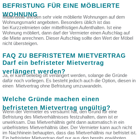
BEFRISTUNG FÜR EINE MÖBLIERTE
WOHNUNG
Mittlerweile werden sehr viele möblierte Wohnungen auf dem
Wohnungsmarkt angeboten. Besonders üblich ist das
bei Kurzzeitmieten oder mittelfristigen Aufenthalten. Ist eine
Wohnung möbliert, dann darf der Vermieter einen Aufschlag auf
die Miete anrechnen. Dieser Aufschlag sollte den Wert der Möbel
nicht übersteigen.
FAQ ZU BEFRISTETEM MIETVERTRAG
Darf ein befristeter Mietvertrag
verlängert werden?
Ja, er kann beliebig oft verlängert werden, solange die Gründe
dafür noch vorliegen. Es besteht jedoch auch die Option, diesen in
einen Mietvertrag ohne Befristung umzuwandeln.
Welche Gründe machen einen
befristeten Mietvertrag ungültig?
Wenn der Vermieter es versäumt hat, den Grund für eine
Befristung des Mietverhältnisses festzuhalten, dann ist er
unwirksam. Das Mietverhältnis geht dann automatisch in ein
unbefristetes Mietverhältnis über. Der Vermieter kann auch nicht
im Nachhinein behaupten, dass das Mietverhältnis nur befristet ist.
Ein befristeter Mietvertrag darf nur aus den bereits erwähnten