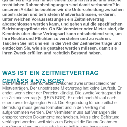
rechtlichen Rahmenbedingungen sind damit verbunden? In
unserem Artikel beleuchten wir die Unterscheidung zwischen
unbefristeten und befristeten Mietverhältnissen, erklären,
unter welchen Voraussetzungen ein Zeitmietvertrag
abgeschlossen werden kann, und gehen auf die spezifischen
Befristungsgründe ein. Ob Sie Vermieter oder Mieter sind, die
Kenntnis über diese Vertragsart kann entscheidend sein, um
Ihre Rechte und Pflichten zu verstehen und zu wahren.
Tauchen Sie mit uns ein in die Welt der Zeitmietverträge und
entdecken Sie, wie sie gestaltet werden müssen, damit sie
ihren Zweck erfüllen und rechtlich Bestand haben.
WAS IST EIN ZEITMIETVERTRAG
GEMÄSS § 575 BGB?
Das Mietrecht unterscheidet zwischen zwei unterschiedlichen
Mietverträgen. Der unbefristete Mietvertrag hat keine Laufzeit. Er
endet, wenn einer der Parteien kündigt. Die zweite Vertragsart ist
ein Zeitmietvertrag (s. § 575 BGB). Er endet nach Ablauf nach
einer zuvor festgelegten Frist. Die Begründung für die zeitliche
Befristung muss genau formuliert und in den Vertrag mit
aufgenommen werden. Der Vermieter muss auf Verlangen die
entsprechenden Dokumente nachweisen. Muss eine Befristung
verlängert werden, weil sich zum Beispiel die Baumaßnahmen
verzögern, dann muss auch dies schriftlich nachgewiesen