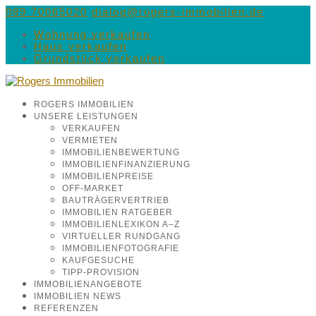
089 70065020
dialog@rogers-immobilien.de
Wohnung verkaufen
Haus verkaufen
Grundstück verkaufen
ROGERS IMMOBILIEN
UNSERE LEISTUNGEN
VERKAUFEN
VERMIETEN
IMMOBILIENBEWERTUNG
IMMOBILIENFINANZIERUNG
IMMOBILIENPREISE
OFF-MARKET
BAUTRÄGERVERTRIEB
IMMOBILIEN RATGEBER
IMMOBILIENLEXIKON A–Z
VIRTUELLER RUNDGANG
IMMOBILIENFOTOGRAFIE
KAUFGESUCHE
TIPP-PROVISION
IMMOBILIENANGEBOTE
IMMOBILIEN NEWS
REFERENZEN