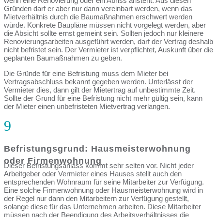
wenn eine Renovierung oder ein Abriss ansteht. Aus diesen
Gründen darf er aber nur dann vereinbart werden, wenn das
Mietverhältnis durch die Baumaßnahmen erschwert werden
würde. Konkrete Baupläne müssen nicht vorgelegt werden, aber
die Absicht sollte ernst gemeint sein. Sollten jedoch nur kleinere
Renovierungsarbeiten ausgeführt werden, darf der Vertrag deshalb
nicht befristet sein. Der Vermieter ist verpflichtet, Auskunft über die
geplanten Baumaßnahmen zu geben.
Die Gründe für eine Befristung muss dem Mieter bei
Vertragsabschluss bekannt gegeben werden. Unterlässt der
Vermieter dies, dann gilt der Mietertrag auf unbestimmte Zeit.
Sollte der Grund für eine Befristung nicht mehr gültig sein, kann
der Mieter einen unbefristeten Mietvertrag verlangen.
9
Befristungsgrund: Hausmeisterwohnung
oder Firmenwohnung
Dieser Befristungsanlass kommt sehr selten vor. Nicht jeder
Arbeitgeber oder Vermieter eines Hauses stellt auch den
entsprechenden Wohnraum für seine Mitarbeiter zur Verfügung.
Eine solche Firmenwohnung oder Hausmeisterwohnung wird in
der Regel nur dann den Mitarbeitern zur Verfügung gestellt,
solange diese für das Unternehmen arbeiten. Diese Mitarbeiter
müssen nach der Beendigung des Arbeitsverhältnisses die