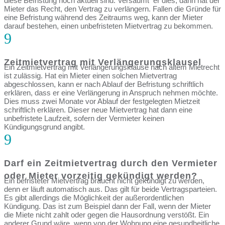
diese Befristung noch aktuell sind. Versäumt er dies, dann hat der
Mieter das Recht, den Vertrag zu verlängern. Fallen die Gründe für
eine Befristung während des Zeitraums weg, kann der Mieter
darauf bestehen, einen unbefristeten Mietvertrag zu bekommen.
9
Zeitmietvertrag mit Verlängerungsklausel
Ein Zeitmietvertrag mit Verlängerungsklause nach altem Mietrecht
ist zulässig. Hat ein Mieter einen solchen Mietvertrag
abgeschlossen, kann er nach Ablauf der Befristung schriftlich
erklären, dass er eine Verlängerung in Anspruch nehmen möchte.
Dies muss zwei Monate vor Ablauf der festgelegten Mietzeit
schriftlich erklären. Dieser neue Mietvertrag hat dann eine
unbefristete Laufzeit, sofern der Vermieter keinen
Kündigungsgrund angibt.
9
Darf ein Zeitmietvertrag durch den Vermieter
oder Mieter vorzeitig gekündigt werden?
Ein befristeter Mietvertrag braucht nicht gekündigt zu werden,
denn er läuft automatisch aus. Das gilt für beide Vertragsparteien.
Es gibt allerdings die Möglichkeit der außerordentlichen
Kündigung. Das ist zum Beispiel dann der Fall, wenn der Mieter
die Miete nicht zahlt oder gegen die Hausordnung verstößt. Ein
anderer Grund wäre, wenn von der Wohnung eine gesundheitliche