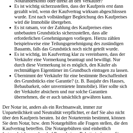
Notaranderkonto oder direkt an den Verkäufer?
Es ist wichtig sicherzustellen, dass der Kaufpreis erst dann
gezahlt wird, wenn der Kaufvertrag wirksam abgeschlossen
wurde. Erst nach vollständiger Begleichung des Kaufpreises
wird die Immobilie übergeben.
Es ist ratsam, vor der Zahlung des Kaufpreises eines
unbebauten Grundstücks sicherzustellen, dass alle
erforderlichen Genehmigungen vorliegen. Hierzu zählen
beispielsweise eine Teilungsgenehmigung des zuständigen
Bauamts, falls das Grundstück noch nicht geteilt wurde.
Es ist wichtig, im Kaufvertrag klar zu vereinbaren, dass der
Verkäufer eine Vormerkung beantragt und bewilligt. Nur
durch diese Vormerkung ist es möglich, den Käufer als
rechtmäßigen Eigentümer im Grundbuch eintragen zu lassen.
Übernimmt der Verkäufer für eine bestimmte Beschaffenheit
des Grundstücks eine Garantie? (z. B. Baujahr des Hauses,
Bebaubarkeit, oder unvermietete Immobilie). Hier sollte sich
der Verkäufer absichern und nur solche Garantien
übernehmen, die er auch tatsächlich gewähren kann.
Der Notar ist, anders als ein Rechtsanwalt, immer zur
Unparteilichkeit und Neutralität verpflichtet, er darf Sie also nicht
über den Kaufpreis beraten. Ist der Notartermin bestimmt, können
Sie dem Notar, bzw. dem Notargehilfen alle Fragen stellen, die den
Kaufvertrag betreffen. Die Notargebühren sind einheitlich