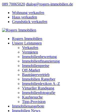
089 70065020
dialog@rogers-immobilien.de
Wohnung verkaufen
Haus verkaufen
Grundstück verkaufen
Rogers Immobilien
Unsere Leistungen
Verkaufen
Vermieten
Immobilienbewertung
Immobilienfinanzierung
Immobilienpreise
Off-Market
Bauträgervertrieb
Immobilien Ratgeber
Immobilienlexikon A–Z
Virtueller Rundgang
Immobilienfotografie
Kaufgesuche
Tipp-Provision
Immobilienangebote
Immobilien News