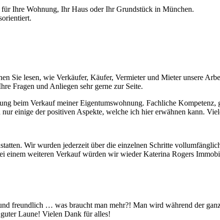
is für Ihre Wohnung, Ihr Haus oder Ihr Grundstück in München.
orientiert.
nen Sie lesen, wie Verkäufer, Käufer, Vermieter und Mieter unsere Arb
 Ihre Fragen und Anliegen sehr gerne zur Seite.
lung beim Verkauf meiner Eigentumswohnung. Fachliche Kompetenz, g
 nur einige der positiven Aspekte, welche ich hier erwähnen kann. Vi
atten. Wir wurden jederzeit über die einzelnen Schritte vollumfänglic
ei einem weiteren Verkauf würden wir wieder Katerina Rogers Immobi
ett und freundlich … was braucht man mehr?! Man wird während der ga
 guter Laune! Vielen Dank für alles!