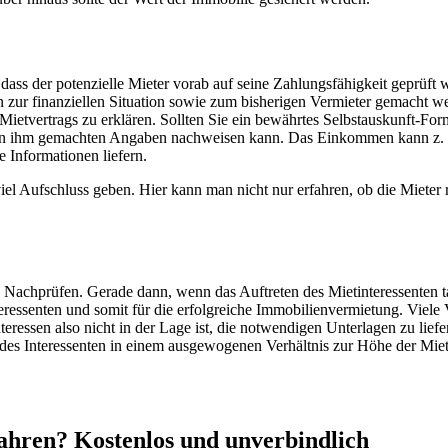
, dass der potenzielle Mieter vorab auf seine Zahlungsfähigkeit geprüft w
en zur finanziellen Situation sowie zum bisherigen Vermieter gemacht w
Mietvertrags zu erklären. Sollten Sie ein bewährtes Selbstauskunft-For
 von ihm gemachten Angaben nachweisen kann. Das Einkommen kann z. B
 Informationen liefern.
el Aufschluss geben. Hier kann man nicht nur erfahren, ob die Mieter 
achprüfen. Gerade dann, wenn das Auftreten des Mietinteressenten tad
teressenten und somit für die erfolgreiche Immobilienvermietung. Viele
eressen also nicht in der Lage ist, die notwendigen Unterlagen zu liefer
s Interessenten in einem ausgewogenen Verhältnis zur Höhe der Miete 
ahren? Kostenlos und unverbindlich