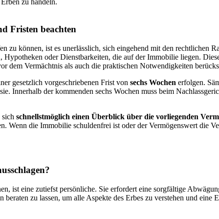
r Erben zu handeln.
nd Fristen beachten
en zu können, ist es unerlässlich, sich eingehend mit den rechtliche
en, Hypotheken oder Dienstbarkeiten, die auf der Immobilie liegen. Die
vor dem Vermächtnis als auch die praktischen Notwendigkeiten berücksi
iner gesetzlich vorgeschriebenen Frist von
sechs Wochen
erfolgen. Säm
t sie. Innerhalb der kommenden sechs Wochen muss beim Nachlassgerich
, sich
schnellstmöglich einen Überblick über die vorliegenden Ver
 Wenn die Immobilie schuldenfrei ist oder der Vermögenswert die Verbi
ausschlagen?
 ist eine zutiefst persönliche. Sie erfordert eine sorgfältige Abwägu
en beraten zu lassen, um alle Aspekte des Erbes zu verstehen und eine