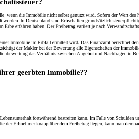
chaftssteuer?
e, wenn die Immobilie nicht selbst genutzt wird. Sofern der Wert des N
lt werden. In Deutschland sind Erbschaften grundsätzlich steuerpflicht
em Erbe erfahren haben. Der Freibetrag variiert je nach Verwandtschaf
einer Immobilie im Erbfall ermittelt wird. Das Finanzamt berechnet den
sichtigt der Makler bei der Bewertung alle Eigenschaften der Immobili
bilienbewertung das Verhältnis zwischen Angebot und Nachfragen in Betr
 ihrer geerbten Immobilie??
en Lebensunterhalt fortwährend bestreiten kann. Im Falle von Schulde
e der Erbnehmer knapp über dem Freibetrag liegen, kann man demnac