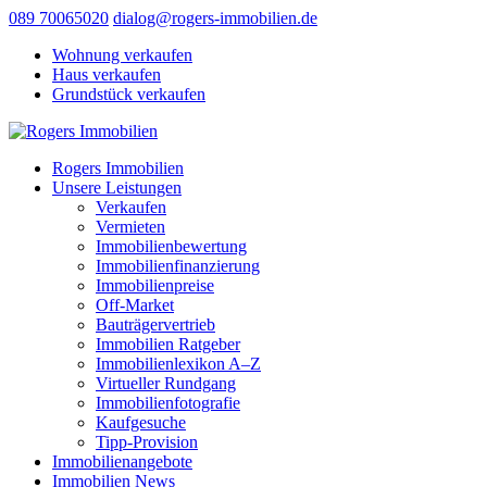
089 70065020
dialog@rogers-immobilien.de
Wohnung verkaufen
Haus verkaufen
Grundstück verkaufen
Rogers Immobilien
Unsere Leistungen
Verkaufen
Vermieten
Immobilienbewertung
Immobilienfinanzierung
Immobilienpreise
Off-Market
Bauträgervertrieb
Immobilien Ratgeber
Immobilienlexikon A–Z
Virtueller Rundgang
Immobilienfotografie
Kaufgesuche
Tipp-Provision
Immobilienangebote
Immobilien News