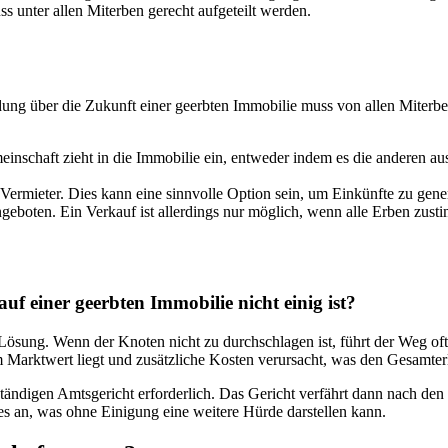
s unter allen Miterben gerecht aufgeteilt werden.
dung über die Zukunft einer geerbten Immobilie muss von allen Miterb
nschaft zieht in die Immobilie ein, entweder indem es die anderen aus
Vermieter. Dies kann eine sinnvolle Option sein, um Einkünfte zu gener
eboten. Ein Verkauf ist allerdings nur möglich, wenn alle Erben zust
f einer geerbten Immobilie nicht einig ist?
ung. Wenn der Knoten nicht zu durchschlagen ist, führt der Weg oft zu
em Marktwert liegt und zusätzliche Kosten verursacht, was den Gesamter
zuständigen Amtsgericht erforderlich. Das Gericht verfährt dann nach
es an, was ohne Einigung eine weitere Hürde darstellen kann.