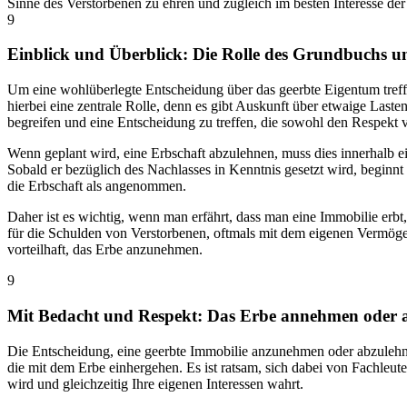
Sinne des Verstorbenen zu ehren und zugleich im besten Interesse de
9
Einblick und Überblick: Die Rolle des Grundbuchs u
Um eine wohlüberlegte Entscheidung über das geerbte Eigentum treff
hierbei eine zentrale Rolle, denn es gibt Auskunft über etwaige Last
begreifen und eine Entscheidung zu treffen, die sowohl den Respekt 
Wenn geplant wird, eine Erbschaft abzulehnen, muss dies innerhalb e
Sobald er bezüglich des Nachlasses in Kenntnis gesetzt wird, beginn
die Erbschaft als angenommen.
Daher ist es wichtig, wenn man erfährt, dass man eine Immobilie erbt
für die Schulden von Verstorbenen, oftmals mit dem eigenen Vermögen.
vorteilhaft, das Erbe anzunehmen.
9
Mit Bedacht und Respekt: Das Erbe annehmen oder 
Die Entscheidung, eine geerbte Immobilie anzunehmen oder abzulehnen,
die mit dem Erbe einhergehen. Es ist ratsam, sich dabei von Fachleut
wird und gleichzeitig Ihre eigenen Interessen wahrt.