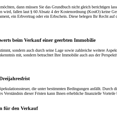
öchten, dann müssen Sie das Grundbuch nicht gleich berichtigen lasse
wird, fallen laut § 60 Absatz 4 der Kostenordnung (KostO) keine Ger
nt, ein Erbvertrag oder ein Erbschein. Diese belegen Ihr Recht auf da
enwerts beim Verkauf einer geerbten Immobilie
timmt, sondern auch durch seine Lage sowie zahlreiche weitere Aspekte
hkenntnis mit, sondern betrachtet Ihre Immobilie auch aus der Perspekt
reijahresfrist
Spekulationssteuer, die unter bestimmten Bedingungen anfällt. Durch d
erständnis dieser Fristen kann Ihnen erhebliche finanzielle Vorteile 
en für den Verkauf