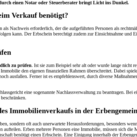
urch einen Notar oder Steuerberater bringt Licht ins Dunkel.
eim Verkauf benötigt?
 als Nachweis erforderlich, der die aufgeführten Personen als rechtmäß
olgen kann. Der Erbschein berechtigt zudem zur Einsichtnahme und E
üfen
dlich zu prüfen
. Ist sie zum Beispiel sehr alt oder wurde lange nicht 
Immobilie den eigenen finanziellen Rahmen überschreitet. Dabei spiel
och ausfallen. Ferner ist es empfehlenswert, durch diverse Maßnahmen
lassgericht eine sogenannte Nachlassverwaltung zu beantragen. Bei ei
s beschränken.
des Immobilienverkaufs in der Erbengemein
eben, sondern oft auch unerwartete Herausforderungen, besonders wenn
ben aufteilen. Erben mehrere Personen eine Immobilie, müssen sich di
chaft benötigt einen Erbschein. Eine Einigung innerhalb der Erbengem