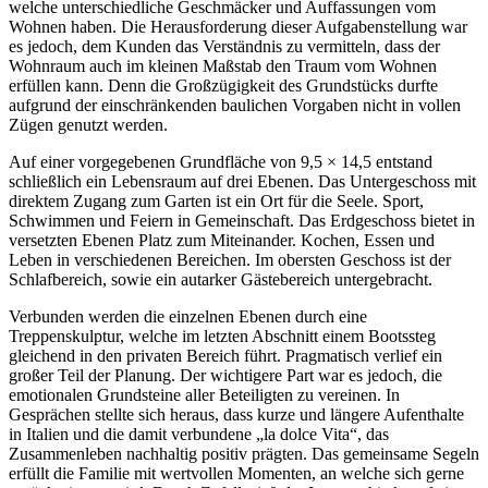
welche unterschiedliche Geschmäcker und Auffassungen vom
Wohnen haben.
Die Herausforderung dieser Aufgabenstellung war
es jedoch, dem Kunden das Verständnis zu vermitteln, dass der
Wohnraum auch im kleinen Maßstab den Traum vom Wohnen
erfüllen kann.
Denn die Großzügigkeit des Grundstücks durfte
aufgrund der einschränkenden baulichen Vorgaben nicht in vollen
Zügen genutzt werden.
Auf einer vorgegebenen Grundfläche von
9,5 × 14,5
entstand
schließlich ein Lebensraum auf drei Ebenen. Das Untergeschoss mit
direktem Zugang zum Garten ist ein Ort für die Seele. Sport,
Schwimmen und Feiern in Gemeinschaft. Das Erdgeschoss bietet in
versetzten Ebenen Platz zum Miteinander. Kochen, Essen und
Leben in verschiedenen Bereichen. Im obersten Geschoss ist der
Schlafbereich, sowie ein autarker Gästebereich untergebracht.
Verbunden werden die einzelnen Ebenen durch eine
Treppenskulptur, welche im letzten Abschnitt einem Bootssteg
gleichend in den privaten Bereich führt. Pragmatisch verlief ein
großer Teil der Planung. Der wichtigere Part war es jedoch, die
emotionalen Grundsteine aller Beteiligten zu vereinen. In
Gesprächen stellte sich heraus, dass kurze und längere Aufenthalte
in Italien und die damit verbundene „la dolce Vita“, das
Zusammenleben nachhaltig positiv prägten. Das gemeinsame Segeln
erfüllt die Familie mit wertvollen Momenten, an welche sich gerne