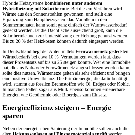
Hybride Heizsysteme
kombinieren unter anderem
Hybridheizung mit Solarthermie
. Bei diesem Verfahren wird
Wärme aus den Sonnenstrahlen gewonnen, und stellt eine
Ergänzung zum Hauptheizsystem dar. Vor allem in den
Sommermonaten kann somit ganz einfach der Warmwasserbedarf
gedeckt werden. Ist die Dachfläche ausreichend groß, kann die
Solarthermie auch zur Unterstützung der Heizung genutzt werden.
Bis zu 20 % der Heizkosten können dadurch eingespart werden.
In Deutschland liegt der Anteil mittels
Fernwärmenetz
gedeckten
Wärmebedarfs bei etwa 10 %. Vermutungen werden laut, dass
dieser Prozentsatz auf bis zu 25 steigen könnte. Wer eine Immobilie
hat, die ans Nah- oder Fernwärmenetz angeschlossen werden kann,
sollte dies nutzen. Wärmenetze gelten als sehr effizient und bringen
eine positive Umweltbilanz. Die Primärenergie, die dafür benötigt
wird, stammt aus fossilen Brennstoffen wie Öl, Erdgas oder Kohle.
In manchen Fällen sogar aus Müll. Ebenso kommen erneuerbare
Energien wie Geothermie oder Bioerdgas zum Einsatz.
Energieeffizienz steigern – Energie
sparen
Neben der energetischen Sanierung der Immobilie sollten auch die
alten
Heizungsanlagen auf Einsparpotenzial geprüft
werden.