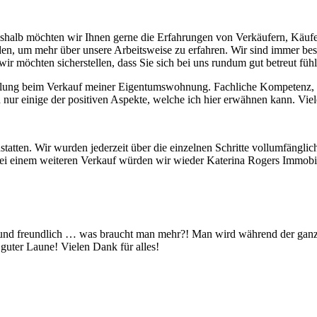
Deshalb möchten wir Ihnen gerne die Erfahrungen von Verkäufern, Käufer
, um mehr über unsere Arbeitsweise zu erfahren. Wir sind immer best
wir möchten sicherstellen, dass Sie sich bei uns rundum gut betreut füh
klung beim Verkauf meiner Eigentumswohnung. Fachliche Kompetenz, g
 nur einige der positiven Aspekte, welche ich hier erwähnen kann. Vi
atten. Wir wurden jederzeit über die einzelnen Schritte vollumfänglic
ei einem weiteren Verkauf würden wir wieder Katerina Rogers Immobi
ett und freundlich … was braucht man mehr?! Man wird während der ga
 guter Laune! Vielen Dank für alles!