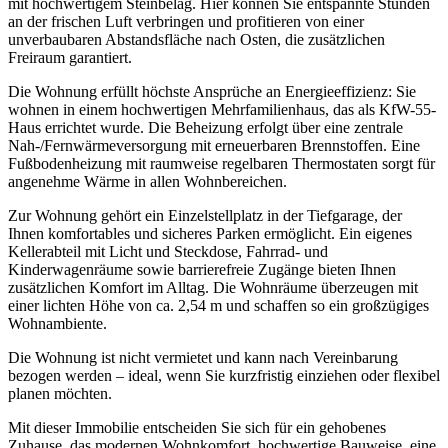
mit hochwertigem Steinbelag. Hier können Sie entspannte Stunden
an der frischen Luft verbringen und profitieren von einer
unverbaubaren Abstandsfläche nach Osten, die zusätzlichen
Freiraum garantiert.
Die Wohnung erfüllt höchste Ansprüche an Energieeffizienz: Sie
wohnen in einem hochwertigen Mehrfamilienhaus, das als KfW-55-
Haus errichtet wurde. Die Beheizung erfolgt über eine zentrale
Nah-/Fernwärmeversorgung mit erneuerbaren Brennstoffen. Eine
Fußbodenheizung mit raumweise regelbaren Thermostaten sorgt für
angenehme Wärme in allen Wohnbereichen.
Zur Wohnung gehört ein Einzelstellplatz in der Tiefgarage, der
Ihnen komfortables und sicheres Parken ermöglicht. Ein eigenes
Kellerabteil mit Licht und Steckdose, Fahrrad- und
Kinderwagenräume sowie barrierefreie Zugänge bieten Ihnen
zusätzlichen Komfort im Alltag. Die Wohnräume überzeugen mit
einer lichten Höhe von ca. 2,54 m und schaffen so ein großzügiges
Wohnambiente.
Die Wohnung ist nicht vermietet und kann nach Vereinbarung
bezogen werden – ideal, wenn Sie kurzfristig einziehen oder flexibel
planen möchten.
Mit dieser Immobilie entscheiden Sie sich für ein gehobenes
Zuhause, das modernen Wohnkomfort, hochwertige Bauweise, eine