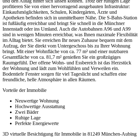
und den Alltag hinter sich lassen können. Trotz der ruhigen Lage
profitieren Sie von einer hervorragend ausgebauten Infrastruktur:
Einkaufsmöglichkeiten, Schulen, Kindergärten, Ärzte und
Apotheken befinden sich in unmittelbarer Nähe. Die S-Bahn-Station
ist fußläufig erreichbar und bringt Sie schnell in die Münchner
Innenstadt oder ins Umland. Auch die Autobahnen A96 und A99
sind in wenigen Minuten erreichbar, was Ihnen maximale Flexibilität
im Alltag bietet. Sie erreichen Ihr neues Zuhause bequem mit dem
Aufzug, der Sie direkt vom Untergeschoss bis zu Ihrer Wohnung
bringt. Mit einer Wohnfläche von ca. 77 m² und einer nutzbaren
Gesamtfläche von ca. 81,7 m² genießen Sie ein großzügiges
Raumgefühl. Der offene Wohn- und Essbereich ist das Herzstück
der Wohnung und lädt zum Wohlfühlen und Verweilen ein.
Bodentiefe Fenster sorgen für viel Tageslicht und schaffen eine
freundliche, helle Atmosphäre in allen Räumen.
Vorteile der Immobilie
Neuwertige Wohnung
Hochwertige Ausstattung
Zwei Bäder
Ruhige Lage
Perfekte Energiewerte
3D virtuelle Besichtigung für Immobilie in 81249 München-Aubing