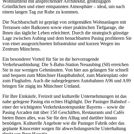
Wohnumfeld mit ansprechender Architektur, großzügigen
Grünflächen und einer entspannten Atmosphäre – ideal, um nach
einem langen Tag zur Ruhe zu kommen.
Die Nachbarschaft ist geprägt von zeitgemäßen Wohnanlagen mit
Terrassen oder Balkonen sowie einer praktischen Tiefgarage, die
Ihnen das tägliche Leben erleichtert. Durch die strategisch günstige
Lage zwischen Aubing und dem benachbarten Pasing profitieren Sie
von einer ausgezeichneten Infrastruktur und kurzen Wegen ins
Zentrum Münchens.
Ein besonderer Vorteil für Sie ist die hervorragende
Verkehrsanbindung: Die S-Bahn-Station Neuaubing (S8) erreichen
Sie in nur wenigen Gehminuten. Von hier aus gelangen Sie schnell
und bequem zum Münchner Hauptbahnhof, zum Marienplatz oder
zum Flughafen. Auch die nahegelegenen Autobahnen A96 und A99
bringen Sie zügig ins Münchner Umland.
Für Ihre Einkäufe, Freizeit und kulturelle Unternehmungen ist das
nahe gelegene Pasing ein echtes Highlight. Der Pasinger Bahnhof –
einer der wichtigsten Verkehrsknotenpunkte Bayerns – sowie die
Pasing Arcaden mit über 150 Geschäften, Restaurants und Cafés
bieten Ihnen alles, was Sie für den Alltag und darüber hinaus
benötigen. Kulturelle Angebote wie die Pasinger Fabrik oder das
geplante Kinocenter sorgen für abwechslungsreiche Unterhaltung
direkt vor Ihrer Haustür.