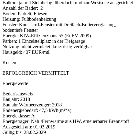
Balkon: ja, mit Steinbelag, überdacht und zur Westseite ausgerichtet
Anzahl der Bäder: 2
Boden: Parkett, Fliesen
Heizung: Fußbodenheizung
Fenster: Kunststoff-Fenster mit Dreifach-Isolierverglasung,
bodentiefe Fenster
Energie: KfW-Effizienzhaus 55 (EnEV 2009)
Parken: 1 Einzelstellplatz in der Tiefgarage
Nutzung: nicht vermietet, kurzfristig verfügbar
Hausgeld: 407 EUR/mtl.
Kosten
ERFOLGREICH VERMITTELT
Energiewerte
Bedarfsausweis
Baujahr: 2018
Baujahr Wärmeerzeuger: 2018
Endenergiebedarf: 47,5 kWh(m²*a)
Energieklasse: A
Energieträger: Nah-/Fernwärme aus HW, erneuerbarer Brennstoff
Ausgestellt am: 01.03.2019
Gültig bis: 28.02.2029