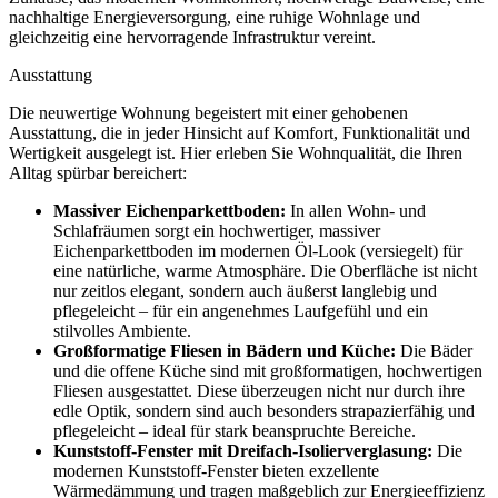
nachhaltige Energieversorgung, eine ruhige Wohnlage und
gleichzeitig eine hervorragende Infrastruktur vereint.
Ausstattung
Die neuwertige Wohnung begeistert mit einer gehobenen
Ausstattung, die in jeder Hinsicht auf Komfort, Funktionalität und
Wertigkeit ausgelegt ist. Hier erleben Sie Wohnqualität, die Ihren
Alltag spürbar bereichert:
Massiver Eichenparkettboden:
In allen Wohn- und
Schlafräumen sorgt ein hochwertiger, massiver
Eichenparkettboden im modernen Öl-Look (versiegelt) für
eine natürliche, warme Atmosphäre. Die Oberfläche ist nicht
nur zeitlos elegant, sondern auch äußerst langlebig und
pflegeleicht – für ein angenehmes Laufgefühl und ein
stilvolles Ambiente.
Großformatige Fliesen in Bädern und Küche:
Die Bäder
und die offene Küche sind mit großformatigen, hochwertigen
Fliesen ausgestattet. Diese überzeugen nicht nur durch ihre
edle Optik, sondern sind auch besonders strapazierfähig und
pflegeleicht – ideal für stark beanspruchte Bereiche.
Kunststoff-Fenster mit Dreifach-Isolierverglasung:
Die
modernen Kunststoff-Fenster bieten exzellente
Wärmedämmung und tragen maßgeblich zur Energieeffizienz