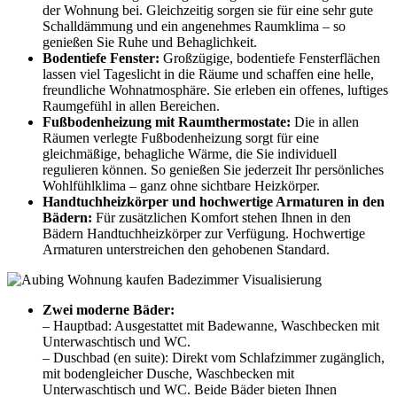
der Wohnung bei. Gleichzeitig sorgen sie für eine sehr gute
Schalldämmung und ein angenehmes Raumklima – so
genießen Sie Ruhe und Behaglichkeit.
Bodentiefe Fenster:
Großzügige, bodentiefe Fensterflächen
lassen viel Tageslicht in die Räume und schaffen eine helle,
freundliche Wohnatmosphäre. Sie erleben ein offenes, luftiges
Raumgefühl in allen Bereichen.
Fußbodenheizung mit Raumthermostate:
Die in allen
Räumen verlegte Fußbodenheizung sorgt für eine
gleichmäßige, behagliche Wärme, die Sie individuell
regulieren können. So genießen Sie jederzeit Ihr persönliches
Wohlfühlklima – ganz ohne sichtbare Heizkörper.
Handtuchheizkörper und hochwertige Armaturen in den
Bädern:
Für zusätzlichen Komfort stehen Ihnen in den
Bädern Handtuchheizkörper zur Verfügung. Hochwertige
Armaturen unterstreichen den gehobenen Standard.
Zwei moderne Bäder:
– Hauptbad: Ausgestattet mit Badewanne, Waschbecken mit
Unterwaschtisch und WC.
– Duschbad (en suite): Direkt vom Schlafzimmer zugänglich,
mit bodengleicher Dusche, Waschbecken mit
Unterwaschtisch und WC. Beide Bäder bieten Ihnen