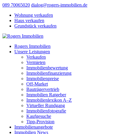
089 70065020
dialog@rogers-immobilien.de
Wohnung verkaufen
Haus verkaufen
Grundstück verkaufen
Rogers Immobilien
Unsere Leistungen
Verkaufen
Vermieten
Immobilienbewertung
Immobilienfinanzierung
Immobilienpreise
Off-Market
Bauträgervertrieb
Immobilien Ratgeber
Immobilienlexikon A–Z
Virtueller Rundgang
Immobilienfotografie
Kaufgesuche
Tipp-Provision
Immobilienangebote
Immobilien News