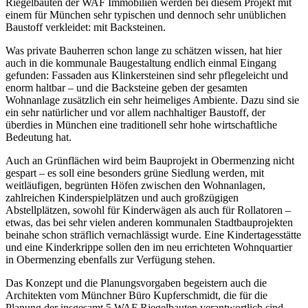
Riegelbauten der WAF Immobilien werden bei diesem Projekt mit
einem für München sehr typischen und dennoch sehr unüblichen
Baustoff verkleidet: mit Backsteinen.
Was private Bauherren schon lange zu schätzen wissen, hat hier
auch in die kommunale Baugestaltung endlich einmal Eingang
gefunden: Fassaden aus Klinkersteinen sind sehr pflegeleicht und
enorm haltbar – und die Backsteine geben der gesamten
Wohnanlage zusätzlich ein sehr heimeliges Ambiente. Dazu sind sie
ein sehr natürlicher und vor allem nachhaltiger Baustoff, der
überdies in München eine traditionell sehr hohe wirtschaftliche
Bedeutung hat.
Auch an Grünflächen wird beim Bauprojekt in Obermenzing nicht
gespart – es soll eine besonders grüne Siedlung werden, mit
weitläufigen, begrünten Höfen zwischen den Wohnanlagen,
zahlreichen Kinderspielplätzen und auch großzügigen
Abstellplätzen, sowohl für Kinderwägen als auch für Rollatoren –
etwas, das bei sehr vielen anderen kommunalen Stadtbauprojekten
beinahe schon sträflich vernachlässigt wurde. Eine Kindertagesstätte
und eine Kinderkrippe sollen den im neu errichteten Wohnquartier
in Obermenzing ebenfalls zur Verfügung stehen.
Das Konzept und die Planungsvorgaben begeistern auch die
Architekten vom Münchner Büro Kupferschmidt, die für die
Planung der insgesamt 5 WAF Riegelbauten verantwortlich sind.