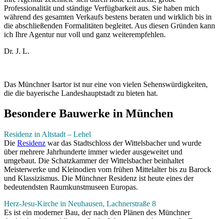
Professionalität und ständige Verfügbarkeit aus. Sie haben mich
während des gesamten Verkaufs bestens beraten und wirklich bis in
die abschließenden Formalitäten begleitet. Aus diesen Gründen kann
ich Ihre Agentur nur voll und ganz weiterempfehlen.
Dr. J. L.
Das Münchner Is
artor ist nur
eine von vielen Se
henswürdigkeiten,
die
die bayerische Lan
deshauptstadt zu
bieten hat.
Besondere Bauwerke in München
Residenz in Altstadt – Lehel
Die
Residenz
war das Stadtschloss der Wittelsbacher und wurde
über mehrere Jahrhunderte immer wieder ausgeweitet und
umgebaut. Die Schatzkammer der Wittelsbacher beinhaltet
Meisterwerke und Kleinodien vom frühen Mittelalter bis zu Barock
und Klassizismus. Die Münchner Residenz ist heute eines der
bedeutendsten Raumkunstmuseen Europas.
Herz-Jesu-Kirche in Neuhausen, Lachnerstraße 8
Es ist ein moderner Bau, der nach den Plänen des Münchner