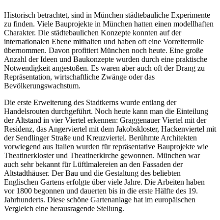
Historisch betrachtet, sind in München städtebauliche Experimente
zu finden. Viele Bauprojekte in München hatten einen modellhaften
Charakter. Die städtebaulichen Konzepte konnten auf der
internationalen Ebene mithalten und haben oft eine Vorreiterrolle
übernommen. Davon profitiert München noch heute. Eine große
Anzahl der Ideen und Baukonzepte wurden durch eine praktische
Notwendigkeit angestoßen. Es waren aber auch oft der Drang zu
Repräsentation, wirtschaftliche Zwänge oder das
Bevölkerungswachstum.
Die erste Erweiterung des Stadtkerns wurde entlang der
Handelsrouten durchgeführt. Noch heute kann man die Einteilung
der Altstand in vier Viertel erkennen: Graggenauer Viertel mit der
Residenz, das Angerviertel mit dem Jakobskloster, Hackenviertel mit
der Sendlinger Straße und Kreuzviertel. Berühmte Architekten
vorwiegend aus Italien wurden für repräsentative Bauprojekte wie
Theatinerkloster und Theatinerkirche gewonnen. München war
auch sehr bekannt für Lüftlmalereien an den Fassaden der
Altstadthäuser. Der Bau und die Gestaltung des beliebten
Englischen Gartens erfolgte über viele Jahre. Die Arbeiten haben
vor 1800 begonnen und dauerten bis in die erste Hälfte des 19.
Jahrhunderts. Diese schöne Gartenanlage hat im europäischen
Vergleich eine herausragende Stellung.