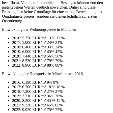
beeinflusst. Vor allem Immobilien in Bestlagen können von den
angegebenen Werten deutlich abweichen. Daher sind diese
Preisangaben keine Grundlage für eine exakte Berechnung des
Quadratmeterpreises, sondern sie dienen lediglich zur ersten
Orientierung.
Entwicklung der Wohnungspreise in München
2016: 5.350 EUR/m²
13 %
13 %
2017: 5.900 EUR/m²
24%
24%
2018: 6.400 EUR/m²
34%
34%
2019: 6.900 EUR/m²
45%
45%
2020: 7.440 EUR/m²
56%
56%
2021: 8.530 EUR/m²
79%
79%
2022: 8.960 EUR/m²
88%
88%
Entwicklung der Hauspreise in München seit 2016
2016: 6.180 EUR/m²
9%
9%
2017: 6.700 EUR/m²
18 %
18 %
2018: 7.200 EUR/m²
27%
27%
2019: 7.710 EUR/m²
36%
36%
2020: 8.200 EUR/m²
45 %
45 %
2021: 9.330 EUR/m²
65%
65%
2022: 9.920 EUR/m²
75%
75%