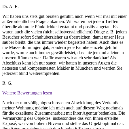
Dr. A. E.
Wir haben uns stets gut beraten gefühlt, auch wenn wir mal mit einer
außerordentlichen Frage ankamen. Wir waren bei jedem Treffen
über die akkurate Pünktlichkeit erstaunt und positiv angetan. Es
waren auch die vielen (nicht selbstverständlichen) Dinge z. B. jedem
Besucher sofort Schuhüberzieher zu überreichen, damit unser Haus
sauber bleibt, die uns immer wieder begeistert haben. Auch dass es
nie Massenführungen gab, sondern jede Familie einzeln geführt
wurde, wurde auch immer gewährleistet, dass nie jemand alleine in
unseren Räumen war. Dafür waren wir auch sehr dankbar! Als
Abschluss kann ich nur sagen, wir hatten in unseren Augen die
nettesten und kompetentesten Makler in München und werden Sie
jederzeit blind weiterempfehlen.
R. G.
Weitere Bewertungen lesen
Nach der nun völlig abgeschlossenen Abwicklung des Verkaufs
meiner Wohnung möchte ich mich auch auf diesem Weg nochmals
für die exzellente Zusammenarbeit mit Ihrer Agentur bedanken. Die
Vermarktung des Objektes, insbesondere das von Ihnen erstellte
Exposé, war von hohem Niveau und stellte das Objekt optimal dar.
Ihre Agentur zeichnete sich durch hohe Effizienz, große