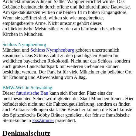
Architekturbüros Allmann Sattler Wappner errichtet wurde. Das
Gebäude beeindruckt durch offene und lichtdurchflutete Bauweise.
Am spektakulärsten wirken die beiden 14 m hohen Eingangstore.
Wenn sie geöffnet sind, wirken sie wie ausgebreitete,
empfangsbereite Arme. Nicht umsonst gehört dieses
architektonische Meisterstück zu den am häufigsten besuchten
Kirchen in München.
Schloss Nymphenburg
München und
Schloss Nymphenburg
gehören unzertrennlich
zusammen. Das Schloss zählt zu den prächtigsten Bauten für
weltlichen bayerischen Rokokostil. Nicht nur das Schloss, sondern
auch großes Landschaftspark mit weiteren Gebäuden können
besichtigt werden. Der Park ist für viele Münchner ein beliebter Ort
für Erholung und Abwechslung vom Alltag.
BMW-Welt in Schwabing
Dieser
futuristische Bau
kann sich über den Platz eins der
meistbesuchten Sehenswürdigkeiten der Stadt München freuen. Hier
befindet sich nicht nur die Fahrzeugauslieferung, sondern es finden
auch Autoausstellungen statt. Die Besucher können die Kochkünste
des Spitzenkochs Bobby Bräuer genießen, der feinste französische
Sterneküche in
EssZimmer
präsentiert.
Denkmalschutz