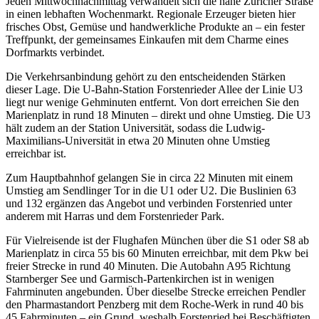
Jeden Mittwochnachmittag verwandelt sich die nahe Züricher Straße
in einen lebhaften Wochenmarkt. Regionale Erzeuger bieten hier
frisches Obst, Gemüse und handwerkliche Produkte an – ein fester
Treffpunkt, der gemeinsames Einkaufen mit dem Charme eines
Dorfmarkts verbindet.
Die Verkehrsanbindung gehört zu den entscheidenden Stärken
dieser Lage. Die U-Bahn-Station Forstenrieder Allee der Linie U3
liegt nur wenige Gehminuten entfernt. Von dort erreichen Sie den
Marienplatz in rund 18 Minuten – direkt und ohne Umstieg. Die U3
hält zudem an der Station Universität, sodass die Ludwig-
Maximilians-Universität in etwa 20 Minuten ohne Umstieg
erreichbar ist.
Zum Hauptbahnhof gelangen Sie in circa 22 Minuten mit einem
Umstieg am Sendlinger Tor in die U1 oder U2. Die Buslinien 63
und 132 ergänzen das Angebot und verbinden Forstenried unter
anderem mit Harras und dem Forstenrieder Park.
Für Vielreisende ist der Flughafen München über die S1 oder S8 ab
Marienplatz in circa 55 bis 60 Minuten erreichbar, mit dem Pkw bei
freier Strecke in rund 40 Minuten. Die Autobahn A95 Richtung
Starnberger See und Garmisch-Partenkirchen ist in wenigen
Fahrminuten angebunden. Über dieselbe Strecke erreichen Pendler
den Pharmastandort Penzberg mit dem Roche-Werk in rund 40 bis
45 Fahrminuten – ein Grund, weshalb Forstenried bei Beschäftigten