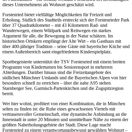
dieses Unternehmens als Wohnort geschätzt wird.
Forstenried bietet vielfältige Möglichkeiten für Freizeit und
Erholung. Südlich des Stadtteils erstreckt sich der Forstenrieder Park
über 37 Quadratkilometer – mit 43 Kilometern Rad- und
Wanderwegen, einem Wildpark und Reitwegen ein starkes
Argument für alle, die Bewegung in der Natur schätzen. Im
historischen Ortskern empfängt der Alte Wirt – ein Gasthaus mit
über 400-jähriger Tradition – seine Gäste mit bayerischer Küche und
einem Außenbereich samt eingefriedetem Kinderspielplatz.
Sportbegeisterte unterstützt der TSV Forstenried mit einem breiten
Programm von Kinderturnen bis Seniorensport in mehreren
Abteilungen. Darüber hinaus sind die Freizeitangebote des
südlichen Münchner Umlands und die Bayerischen Alpen von hier
besonders schnell zu erreichen – über die nahe A95 stehen
Starnberger See, Garmisch-Partenkirchen und die Zugspitzregion
bereit.
Wer hier wohnt, profitiert von einer Kombination, die in München
selten zu finden ist: die Ruhe eines gewachsenen Viertels mit
vertrauensvoller Gemeinschaft, eine dynamische Anbindung an die
Innenstadt in unter 20 Minuten und unmittelbare Nähe zu einem der
größten Naherholungsgebiete der Stadt. Diese Lage macht
Forstenried zu einem verantwortungsbewusst gewählten Wohnort –